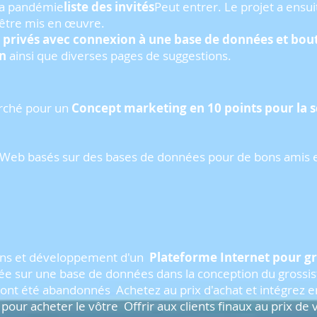
la pandémie
liste des invités
Peut entrer. Le projet a ensui
être mis en œuvre.
 privés avec connexion à une base de données et bout
on
ainsi que diverses pages de suggestions.
rché pour un
Concept marketing en 10 points pour la 
 Web basés sur des bases de données pour de bons amis e
ons et développement d'un
Plateforme Internet pour g
ée sur une base de données dans la conception du grossist
ls ont été abandonnés
Achetez au prix d'achat et intégrez
 pour acheter le vôtre
Offrir aux clients finaux au prix de 