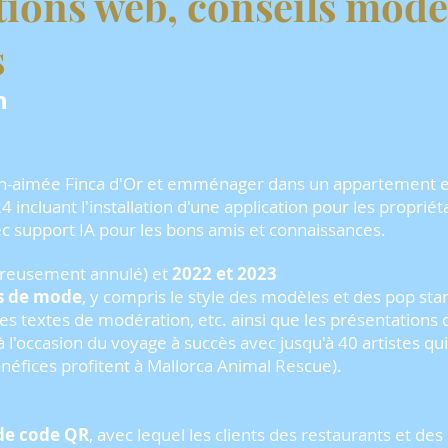
tions web, conseils mode
s
n
n-aimée Finca d'Or et emménager dans un appartement e
incluant l'installation d'une application pour les propriét
 support IA pour les bons amis et connaissances.
reusement annulé) et
2022 et 2023
és de mode
, y compris le style des modèles et des pop stars
es textes de modération, etc. ainsi que les présentations 
 à l'occasion du voyage à succès avec jusqu'à 40 artistes q
éfices profitent à Mallorca Animal Rescue).
e code QR
, avec lequel les clients des restaurants et de