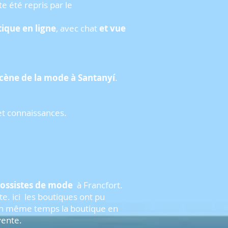
te été repris par le
ique en ligne
, avec chat
et vue
scène de la mode à Santanyí
.
t connaissances.
rossistes de mode
à Francfort.
e. ici
les boutiques ont pu
 en même temps la boutique en
vente.