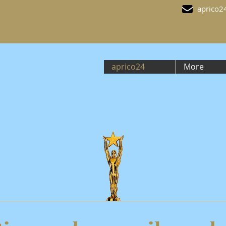
aprico2
aprico24
More