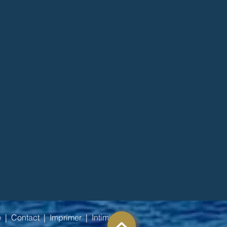
e
|
Contact
|
Imprimer
|
Intimité