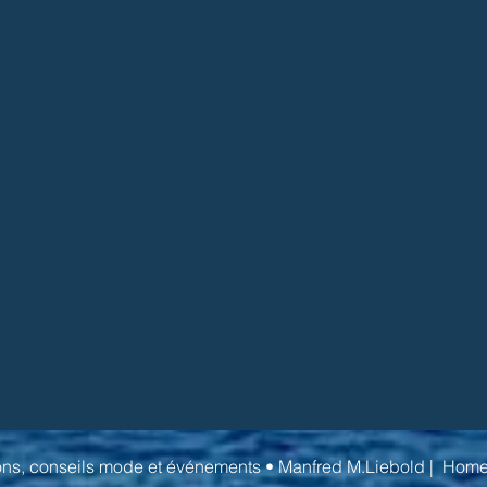
ns, conseils mode et événements • Manfred M.Liebold |
Hom