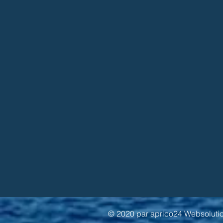
© 2020 par aprico24 Websolutio