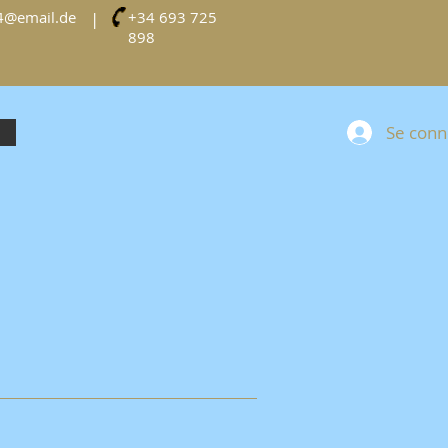
4@email.de
|
+34 693 725
898
Se conn